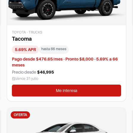
TOYOTA
·
TRUCKS
Tacoma
hasta
66
meses
5.69
% APR
Pago desde $476.65/mes · Pronto $8,000 · 5.69% a 66
meses
Precio desde
$46,995
Vence
31-julio
Me interesa
OFERTA