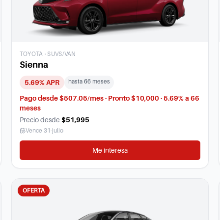
TOYOTA
·
SUVS/VAN
Sienna
hasta
66
meses
5.69
% APR
Pago desde $507.05/mes · Pronto $10,000 · 5.69% a 66
meses
Precio desde
$51,995
Vence
31-julio
Me interesa
OFERTA