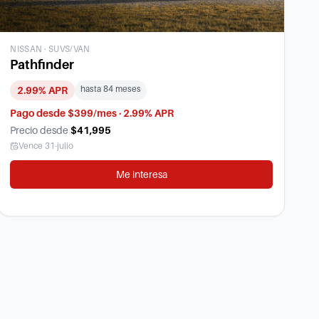
NISSAN
·
SUVS/VAN
Pathfinder
hasta
84
meses
2.99
% APR
Pago desde $399/mes · 2.99% APR
Precio desde
$41,995
Vence
31-julio
Me interesa