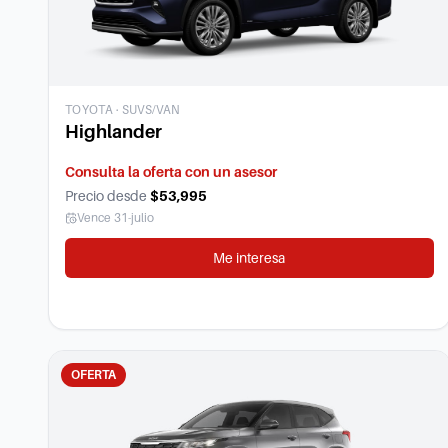
TOYOTA
·
SUVS/VAN
Highlander
Consulta la oferta con un asesor
Precio desde
$53,995
Vence
31-julio
Me interesa
OFERTA