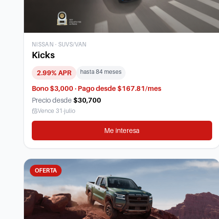
NISSAN
·
SUVS/VAN
Kicks
hasta
84
meses
2.99
% APR
Bono $3,000 · Pago desde $167.81/mes
Precio desde
$30,700
Vence
31-julio
Me interesa
OFERTA