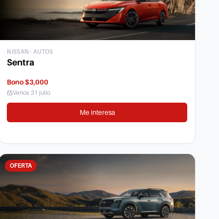
NISSAN
·
AUTOS
Sentra
Bono $3,000
Vence
31-julio
Me interesa
OFERTA