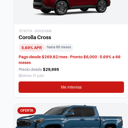
TOYOTA
·
SUVS/VAN
Corolla Cross
hasta
66
meses
5.69
% APR
Pago desde $269.82/mes · Pronto $6,000 · 5.69% a 66
meses
Precio desde
$29,995
Vence
31-julio
Me interesa
OFERTA