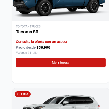
TOYOTA
·
TRUCKS
Tacoma SR
Consulta la oferta con un asesor
Precio desde
$36,995
Vence
31-julio
Me interesa
OFERTA