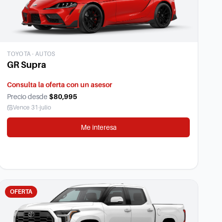
TOYOTA
·
AUTOS
GR Supra
Consulta la oferta con un asesor
Precio desde
$80,995
Vence
31-julio
Me interesa
OFERTA