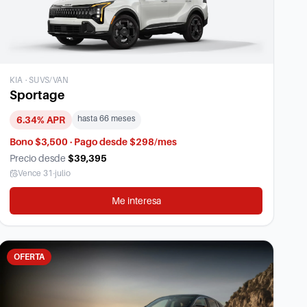
KIA
·
SUVS/VAN
Sportage
hasta
66
meses
6.34
% APR
Bono $3,500 · Pago desde $298/mes
Precio desde
$39,395
Vence
31-julio
Me interesa
OFERTA