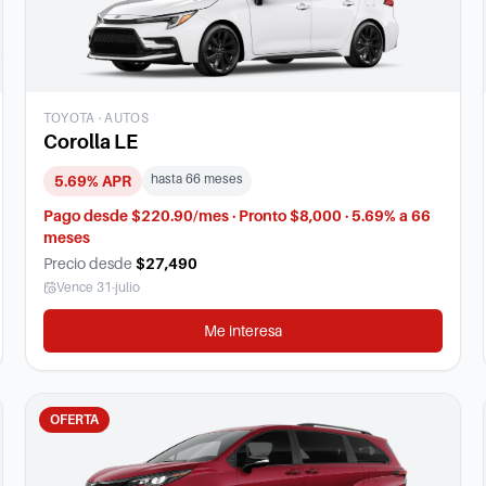
TOYOTA
·
AUTOS
Corolla LE
hasta
66
meses
5.69
% APR
Pago desde $220.90/mes · Pronto $8,000 · 5.69% a 66
meses
Precio desde
$27,490
Vence
31-julio
Me interesa
OFERTA