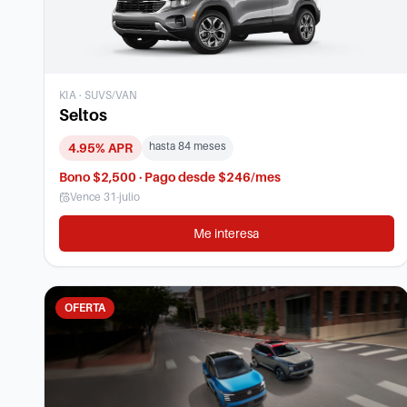
KIA
·
SUVS/VAN
Seltos
hasta
84
meses
4.95
% APR
Bono $2,500 · Pago desde $246/mes
Vence
31-julio
Me interesa
OFERTA