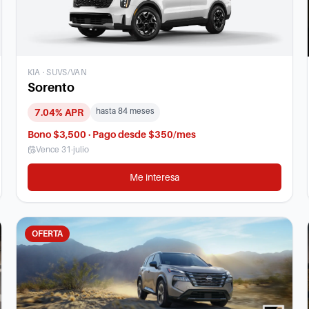
KIA
·
SUVS/VAN
Sorento
hasta
84
meses
7.04
% APR
Bono $3,500 · Pago desde $350/mes
Vence
31-julio
Me interesa
OFERTA