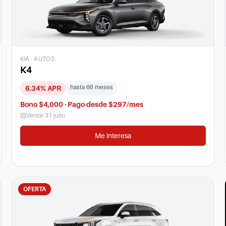
KIA
·
AUTOS
K4
hasta
66
meses
6.34
% APR
Bono $4,000 · Pago desde $297/mes
Vence
31-julio
Me interesa
OFERTA