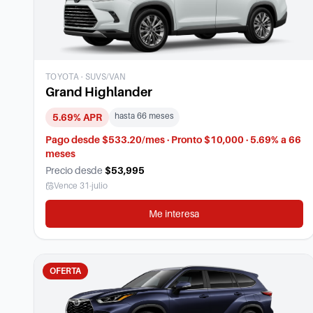
TOYOTA
·
SUVS/VAN
Grand Highlander
hasta
66
meses
5.69
% APR
Pago desde $533.20/mes · Pronto $10,000 · 5.69% a 66
meses
Precio desde
$53,995
Vence
31-julio
Me interesa
OFERTA