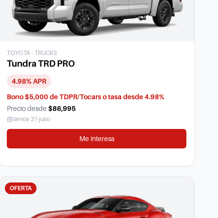
TOYOTA
·
TRUCKS
Tundra TRD PRO
4.98
% APR
Bono $5,000 de TDPR/Tocars o tasa desde 4.98%
Precio desde
$86,995
Vence
31-julio
Me interesa
OFERTA