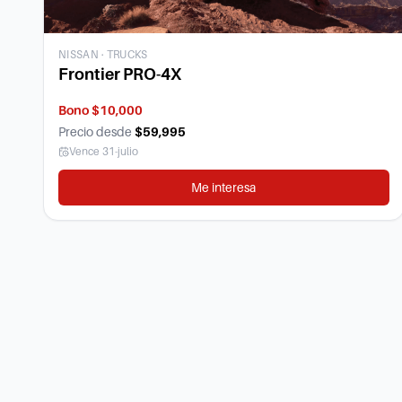
NISSAN
·
TRUCKS
Frontier PRO-4X
Bono $10,000
Precio desde
$59,995
Vence
31-julio
Me interesa