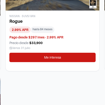
NISSAN
·
SUVS/VAN
Rogue
hasta
84
meses
2.99
% APR
Pago desde $297/mes · 2.99% APR
Precio desde
$33,900
Vence
31-julio
Me interesa