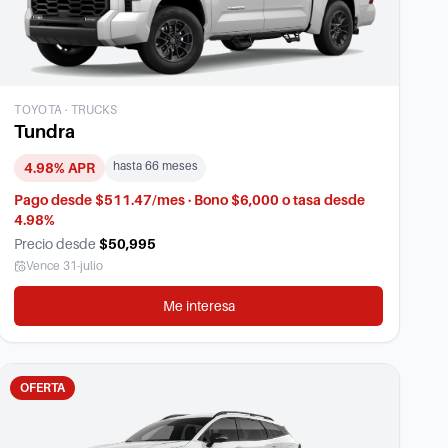
TOYOTA
·
TRUCKS
Tundra
hasta
66
meses
4.98
% APR
Pago desde $511.47/mes · Bono $6,000 o tasa desde
4.98%
Precio desde
$50,995
Vence
31-julio
Me interesa
OFERTA